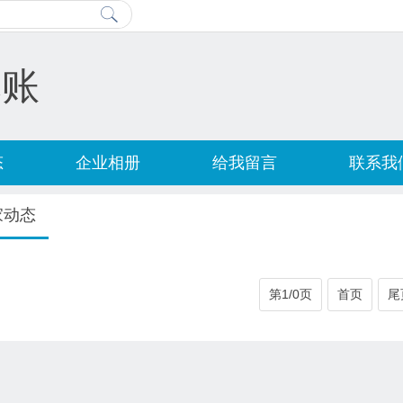
记账
态
企业相册
给我留言
联系我
家动态
第1/0页
首页
尾